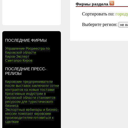
Фирмы раздела
Сортировать по:
город
Выберите регион:
ПОСЛЕДНИЕ ФИРМЫ
Управление Росреестра по
Кировской области
Киров-Эксперт
Сметапро Киров
ПОСЛЕДНИЕ ПРЕСС-
РЕЛИЗЫ
Кировские предприниматели
после выставок заключили сотни
контрактов на новые поставки
Креативные индустрии в
Кировской области становятся
ресурсом для туристического
бизнеса
Экспортные вебинары и бизнес-
миссии помогают кировским
производителям готовиться к
сделкам