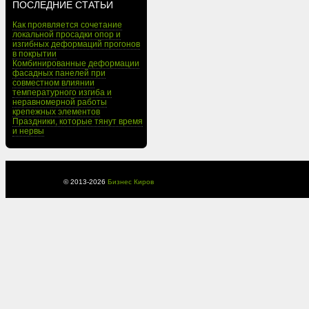
ПОСЛЕДНИЕ СТАТЬИ
Как проявляется сочетание
локальной просадки опор и
изгибных деформаций прогонов
в покрытии
Комбинированные деформации
фасадных панелей при
совместном влиянии
температурного изгиба и
неравномерной работы
крепежных элементов
Праздники, которые тянут время
и нервы
© 2013-
2026
Бизнес Киров