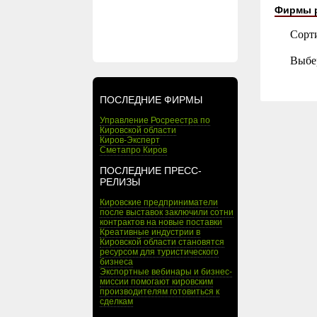
Фирмы 
Сорт
Выбе
ПОСЛЕДНИЕ ФИРМЫ
Управление Росреестра по
Кировской области
Киров-Эксперт
Сметапро Киров
ПОСЛЕДНИЕ ПРЕСС-
РЕЛИЗЫ
Кировские предприниматели
после выставок заключили сотни
контрактов на новые поставки
Креативные индустрии в
Кировской области становятся
ресурсом для туристического
бизнеса
Экспортные вебинары и бизнес-
миссии помогают кировским
производителям готовиться к
сделкам