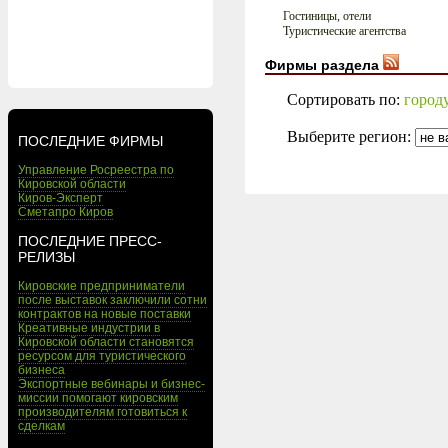
Гостиницы, отели
Туристические агентства
Фирмы раздела
Сортировать по:
город
Выберите регион:
ПОСЛЕДНИЕ ФИРМЫ
Управление Росреестра по
Кировской области
Киров-Эксперт
Сметапро Киров
ПОСЛЕДНИЕ ПРЕСС-
РЕЛИЗЫ
Кировские предприниматели
после выставок заключили сотни
контрактов на новые поставки
Креативные индустрии в
Кировской области становятся
ресурсом для туристического
бизнеса
Экспортные вебинары и бизнес-
миссии помогают кировским
производителям готовиться к
сделкам