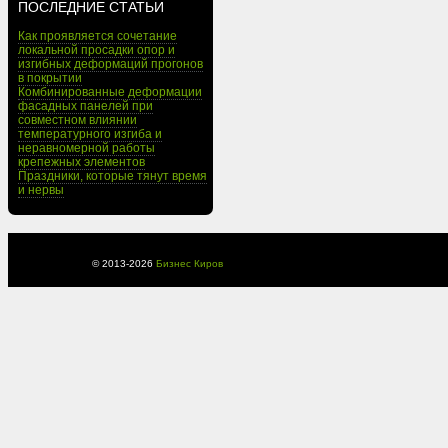
ПОСЛЕДНИЕ СТАТЬИ
Как проявляется сочетание
локальной просадки опор и
изгибных деформаций прогонов
в покрытии
Комбинированные деформации
фасадных панелей при
совместном влиянии
температурного изгиба и
неравномерной работы
крепежных элементов
Праздники, которые тянут время
и нервы
© 2013-
2026
Бизнес Киров